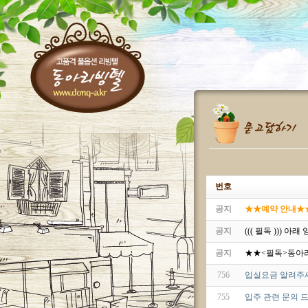
번호
공지
★★예약 안내★★^^
공지
((( 필독 ))) 
공지
★★<필독>동아
756
입실요금 알려주
755
입주 관련 문의 