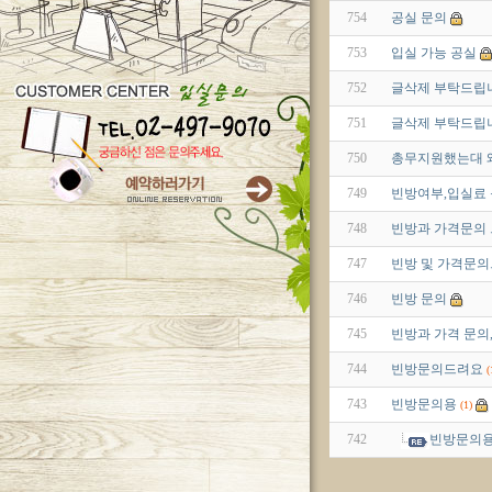
754
공실 문의
753
입실 가능 공실
752
글삭제 부탁드립
751
글삭제 부탁드립
750
총무지원했는대 
749
빈방여부,입실료
748
빈방과 가격문의 
747
빈방 및 가격문의
746
빈방 문의
745
빈방과 가격 문의
744
빈방문의드려요
(
743
빈방문의용
(1)
742
빈방문의