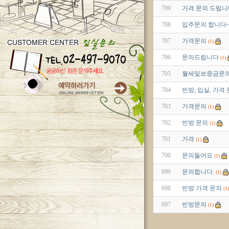
709
가격 문의 드립니
708
입주문의 합니다
707
가격문의
(1)
706
문의드립니다
(1)
705
월세및보증금문
704
빈방, 입실, 가격
703
가격문의
(1)
702
빈방 문의
(1)
701
가격
(1)
700
문의들어요
(1)
699
문의합니다.
(1)
698
빈방 가격 문의
(1)
697
빈방문의
(1)