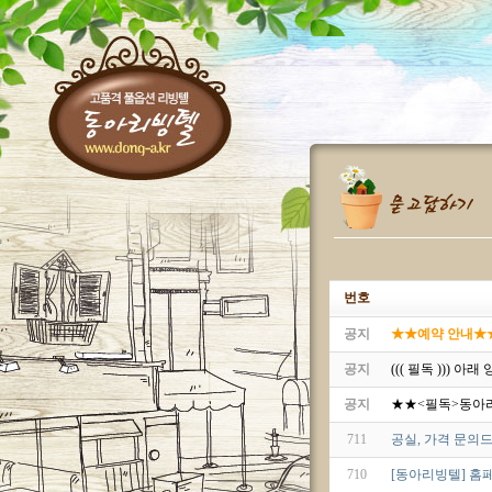
번호
공지
★★예약 안내★★^^
공지
((( 필독 ))) 
공지
★★<필독>동아
711
공실, 가격 문의
710
[동아리빙텔] 홈