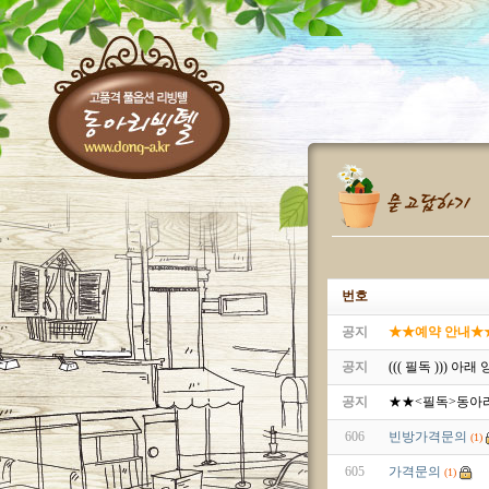
번호
공지
★★예약 안내★★^^
공지
((( 필독 ))) 
공지
★★<필독>동아
606
빈방가격문의
(1)
605
가격문의
(1)