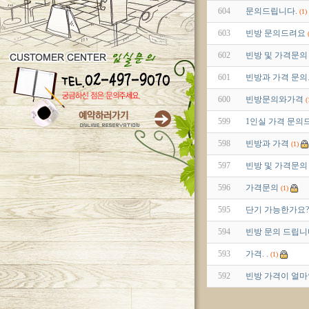
604
문의드립니다.
(1)
603
빈방 문의드려요
602
빈방 및 가격문의
601
빈방과 가격 문의
600
빈방문의와가격
(
599
1인실 가격 문의
598
빈방과 가격
(1)
597
빈방 및 가격문의
596
가격문의
(1)
595
단기 가능한가요?
594
빈방 문의 드립니
593
가격. .
(1)
592
빈방 가격이 얼