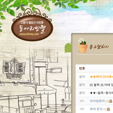
번호
공지
★★예약 안내★★^^
공지
((( 필독 ))) 
공지
★★<필독>동아
681
여자방문의
(1)
680
예약 문의
(1)