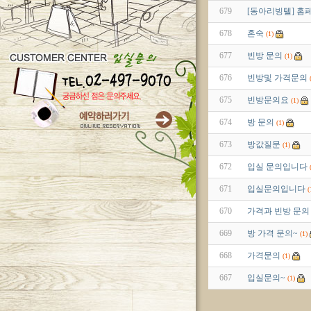
679
[동아리빙텔] 홈
678
혼숙
(1)
677
빈방 문의
(1)
676
빈방및 가격문의
675
빈방문의요
(1)
674
방 문의
(1)
673
방값질문
(1)
672
입실 문의입니다
671
입실문의입니다
(
670
가격과 빈방 문의
669
방 가격 문의~
(1)
668
가격문의
(1)
667
입실문의~
(1)