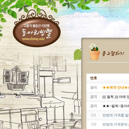
번호
공지
★★예약 안내★★^^
공지
((( 필독 ))) 
공지
★★<필독>동아
531
빈방과 가격좀 알
530
빈방과 가격문의