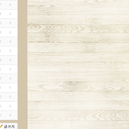
7
6
8
6
5
6
8
6
1
6
1
6
8
6
2
6
0
6
1
6
2
6
5
6
2
6