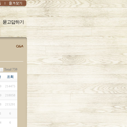
묻고답하기
Total 759
짜
조회
9
214475
9
218058
8
215291
1
6
4
6