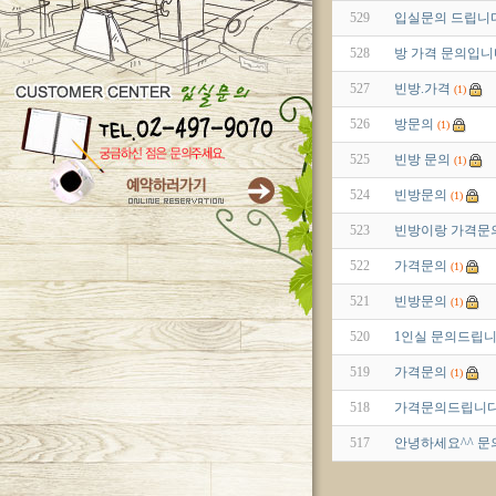
529
입실문의 드립니
528
방 가격 문의입니
527
빈방.가격
(1)
526
방문의
(1)
525
빈방 문의
(1)
524
빈방문의
(1)
523
빈방이랑 가격문
522
가격문의
(1)
521
빈방문의
(1)
520
1인실 문의드립니
519
가격문의
(1)
518
가격문의드립니다
517
안녕하세요^^ 문