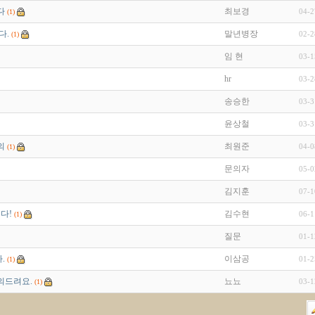
다
최보경
04-2
(1)
다.
말년병장
02-2
(1)
임 현
03-1
hr
03-2
송승한
03-3
윤상철
03-3
의
최원준
04-0
(1)
문의자
05-0
김지훈
07-1
다!
김수현
06-1
(1)
질문
01-1
.
이삼공
01-2
(1)
의드려요.
뇨뇨
03-1
(1)