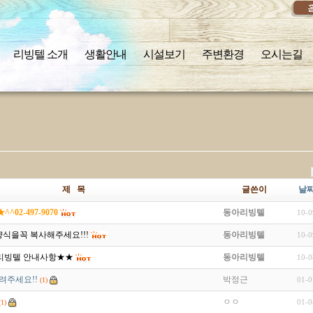
리빙텔 소개
생활안내
시설보기
주변환경
오시는길
제 목
글쓴이
날
02-497-9070
동아리빙텔
10-0
아래 양식을꼭 복사해주세요!!!
동아리빙텔
10-0
리빙텔 안내사항★★
동아리빙텔
10-0
려주세요!!
박정근
01-0
(1)
ㅇㅇ
01-0
(1)