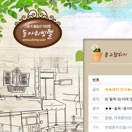
번호
공지
★★예약 안내★★^^
공지
((( 필독 ))) 
공지
★★<필독>동아
651
빈방, 가격문의요 
650
빈방문의드립니다