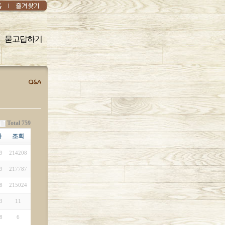
묻고답하기
Total 759
짜
조회
9
214208
9
217787
8
215024
3
11
8
6