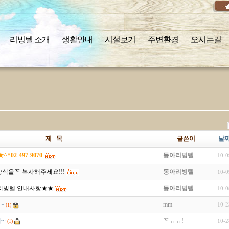
리빙텔 소개
생활안내
시설보기
주변환경
오시는길
제 목
글쓴이
날
02-497-9070
동아리빙텔
10-0
아래 양식을꼭 복사해주세요!!!
동아리빙텔
10-0
리빙텔 안내사항★★
동아리빙텔
10-0
~
mm
10-2
(1)
~
꼭ㅠㅠ!
10-2
(1)