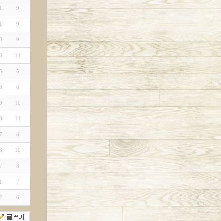
1
9
1
9
3
9
6
14
5
5
6
8
9
10
0
14
7
8
8
10
7
8
1
7
2
6