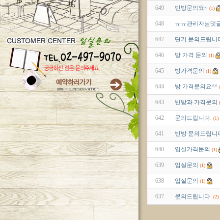
649
빈방문의요~
(1)
648
ㅠㅠ관리자님댓글
647
단기 문의드립니
646
방 가격 문의
(1)
645
방가격문의
(1)
644
방 가격문의요^^
643
빈방과 가격문의
642
문의드립니다.
(1)
641
빈방 문의드립니다
640
입실가격문의
(1)
639
입실문의
(1)
638
입실문의
(1)
637
문의드립니다.
(2)