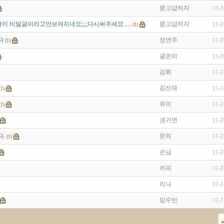
묻고답하자
10-3
이 비밀글이라고안보여지네요;;;;다시써주세요 …
묻고답하자
11-0
(1)
다
정연주
11-0
(1)
글쓴이
11-0
김휘
11-1
김선재
11-1
(1)
유이
11-1
(1)
권가연
11-2
.
문의
11-2
(1)
손님
11-2
커피
12-0
리니
12-1
임수빈
12-1