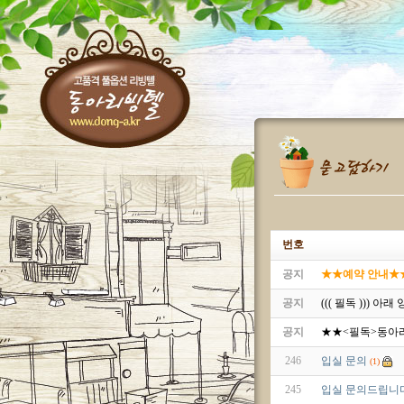
번호
공지
★★예약 안내★★^^
공지
((( 필독 ))) 
공지
★★<필독>동아
246
입실 문의
(1)
245
입실 문의드립니