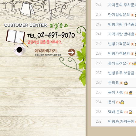
244
가격문의 주차문
243
단기입실문의
(1)
242
빈방이랑 가격좀
241
가격이랑 방내용
240
빈방가격문의
(1)
239
빈방가격문의
(1)
238
문의드려요~
(1)
237
빈방유무 보증금
236
문의요
(1)
235
문의 사항
(1)
234
문의
(1)
233
택배 문의
(1)
232
빈방과 가격문의