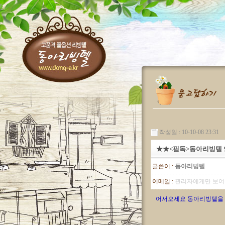
작성일 : 10-10-08 23:31
★★<필독>동아리빙텔
글쓴이 :
동아리빙텔
이메일 :
관리자에게만 보여
어서오세요 동아리빙텔을 